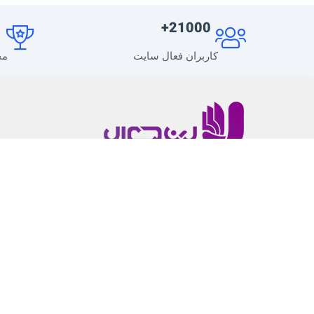
+
21000+
کاربران فعال سایت
مح
لرن دی ال یک رسانه محتوا محور در زمینه طراحی
وب سایت و همچنین توسعه وردپرس است.که همه
ابزارهای لازم برای توسعه سایت را در اختیار شما قرار
میدهد.
پشتیبانی از
۹
صبح تا
۹
شب (
پشتیبانی فنی محصولات
فقط با ارسال تیکت
) – دسترسی به بیش از
840
محصول فارسی با تهیه اشتراک ویژه
تلفن تماس : ۰۹۱۵۶۳۶۳۹۵۳