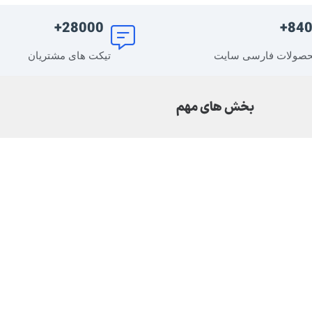
28000+
840
صولات فارسی سایت
تیکت های مشتریان
بخش های مهم
DMCA
سوالات متداول
حریم خصوصی
قوانین و مقررات سایت
درباره ما | مجوزهای سایت
تماس با ما | درخواست خدمات