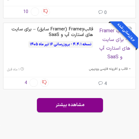
10
0
بروزرسانی شده
قالبFramey (Framer سابق) – برای سایت
های استارت آپ و SaaS
نسخه ۴.۴.۱ - بروزرسانی ۱۶ تیر ماه ۱۴۰۵
قالب و افزونه فارسی وردپرس
۱ ماه قبل
4
4
مشاهده بیشتر