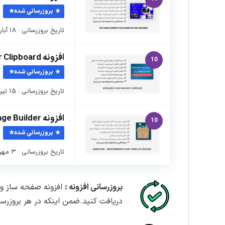
بروزرسانی شده
تاریخ بروزرسانی : ۱۸ آبان ماه ۱۴۰۲ نسخه افزونه : ۲.۳.۸ …
افزونه WPBakery Page Builder Clipboard – کپی/پیست افزونه بکری
10
بروزرسانی شده
تاریخ بروزرسانی : ۱۵ تیر ماه ۱۴۰۵ نسخه افزونه : ۵.۰.۹ …
افزونه DHWCPage-WooCommerce Page Builder ووکامرس
10
بروزرسانی شده
تاریخ بروزرسانی : ۳ مهر ماه ۱۴۰۲ نسخه افزونه : ۵.۳.۵ …
بروزرسانی افزونه :
افزونه صفحه ساز وی
دریافت کنید.ضمن اینکه در هر بروزرسا