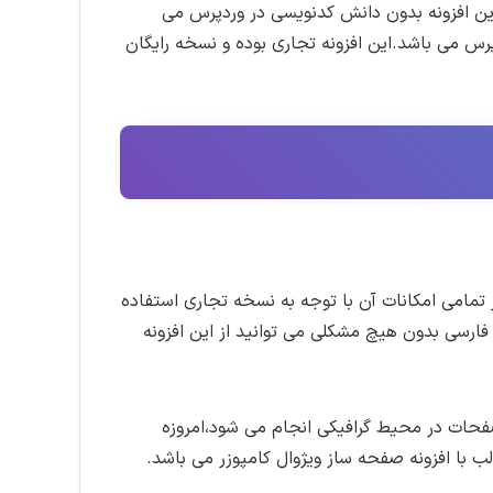
رس است،به کمک این افزونه بدون دانش کدنویسی در وردپرس می
 دموهای فارسی موجود در سایت لرن دی ال
رس می باشد.این افزونه تجاری بوده و نسخه رایگان
یافتی را از حالت فشرده خارج کنید و درون
اطلاع از بروزرسانی ها
تب دریافت افزونه روی لینک دانلود کنید.به
 کنید.
یه شده و صرفا شامل ترجمه زبان فارسی و
لات یا باگ های احتمالی که ناشی از فارسی سازی
ا رفع این مشکلات باید منتظر انتشار نسخه
مامی امکانات آن با توجه به نسخه تجاری استفاده
انی در سایت لرن دی ال
اطلاع رسانی می شود.
رسی بدون هیچ مشکلی می توانید از این افزونه
ای صفحات در محیط گرافیکی انجام می شود،امروزه
ب با افزونه صفحه ساز ویژوال کامپوزر می باشد.