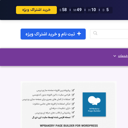
56
49
10
5
:
:
:
خرید اشتراک ویژه
S
M
H
D
ثبت نام و خرید اشتراک ویژه
خدمات