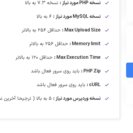
نسخه PHP مورد نیاز :
نسخه ۷.۳ به بالا
نسخه MySQL مورد نیاز :
۶ به بالا
Max Upload Size :
حداقل ۲۵۶ به بالاتر
Memory limit :
حداقل ۲۵۶ به بالاتر
Max Execution Time :
حداقل ۱۲۰ به بالاتر
PHP Zip :
باید روی سرور فعال باشد
cURL :
باید روی سرور فعال باشد
نسخه وردپرس مورد نیاز :
۵ به بالا ( ترجیحا آخرین نسخه منتشر شده )
در تاریخ ۱۴ مرداد ماه ۱۴۰۵ افزونه WPBakery Page Builder به نسخه ۹.۰.۱ بروزرسانی شد.
دانلود افزونه WPBakery Page Builder
برای دانلود این فایل نیاز به اشتراک ویژه دارید.
(نسخه ۹) –
لینک
این افزونه قبل از بارگذاری روی سایت و همچنین قبل از هر
برای دریافت
وردپرس خام فاقد هرگونه افزونه و همراه با قالب پیشفرض ) 
دانلود افزونه WPBakery Page Builder
(نسخه ۸.۷.۴) –
ل