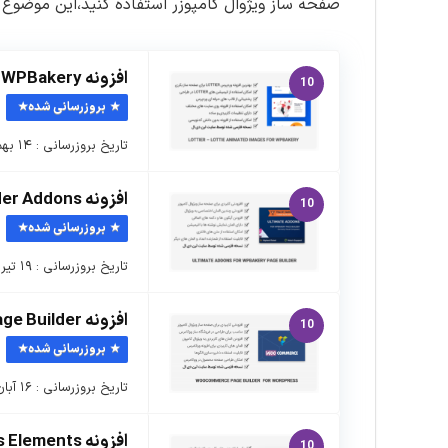
صفحه ساز ویژوال کامپوزر استفاده کنید،این موضوع 
افزونه Lottier for WPBakery – استفاده از انیمیشن در بکری
10
بروزرسانی شده
تاریخ بروزرسانی : ۱۴ بهمن ماه ۱۴۰۴ نسخه افزونه : ۱.۱.۸ …
افزونه WPBakery Page Builder Addons فارسی
10
بروزرسانی شده
تاریخ بروزرسانی : ۱۹ تیر ماه ۱۴۰۵ نسخه افزونه : ۳.۲۱.۵ …
افزونه WooCommerce Page Builder – ووکامرس و بکری
10
بروزرسانی شده
تاریخ بروزرسانی : ۱۶ آبان ماه ۱۴۰۳ نسخه افزونه : ۳.۴.۵ …
افزونه Epic News Elements – بلوک نمایش محتوا
10