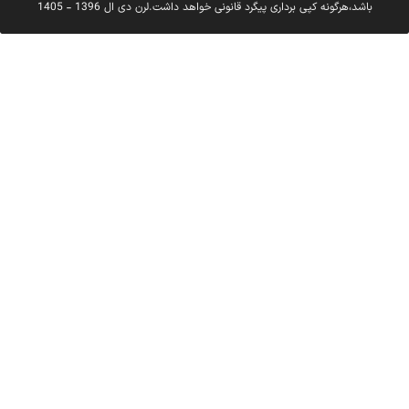
باشد،هرگونه کپی برداری پیگرد قانونی خواهد داشت.لرن دی ال 1396 - 1405