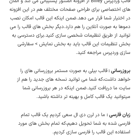
هستند و مشکلات یا باگ های احتمالی که ناشی از
قالب وردپرس Billey از افزونه المنتور پشتیبانی می کند و المان
فارسی سازی یا ترجمه محصول نباشند باید توسط
های اختصاصی برای طراحی صفحات مختلف هم در این افزونه
طراح اصلی رفع شوند و تا رفع این مشکلات باید
در اختیار شما قرار می دهد.ضمن اینکه این قالب امکان نصب
دموها به صورت آنلاین را هم دارد.دیگر بخش های قالب را می
منتظر انتشار نسخه بروزرسانی توسط طراح اصلی
توانید از طریق تنظیمات شخصی سازی کنید.برای دسترسی به
محصول باشید.
بخش تنظیمات این قالب باید به بخش نمایش > سفارشی
انتشار نسخه جدید هر محصول از بخش اطلاع
سازی وردپرس مراجعه کنید.
رسانی
بروزرسانی در سایت لرن دی ال
اطلاع رسانی
می شود.
بروزرسانی :
قالب بیلی به صورت مستمر بروزرسانی های را
خواهد داشت،که شما می توانید نسخه های جدید را هم از
سایت ما دریافت کنید.ضمن اینکه در هر بروزرسانی شما
میتوانید یک قالب کامل و بهینه تر داشته باشید.
زبان فارسی :
ما در لرن دی ال سعی کردیم یک قالب تمام
فارسی شده به شما تحویل دهیم،که تمام بخش های مورد
استفاده این قالب را فارسی سازی کردیم.