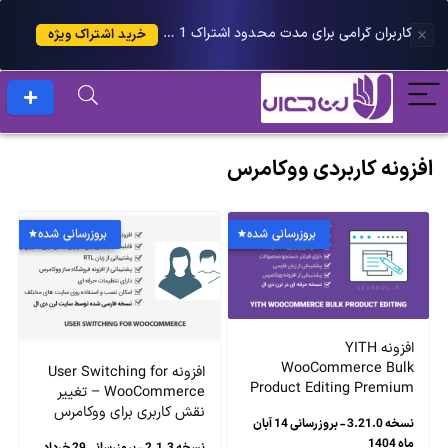
کاربران گرامی برای مدت محدود اشتراک 1 ساله پلاس را می توانید با 25 درصد تخفیف دریافت کنید.
خرید اشتراک ویژه
افزونه کاربردی ووکامرس
بروزرسانی شده
بروزرسانی شده
افزونه YITH
WooCommerce Bulk
افزونه User Switching for
Product Editing Premium
WooCommerce – تغییر
نقش کاربری برای ووکامرس
نسخه 3.21.0 - بروزرسانی 14 آبان
ماه 1404