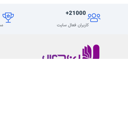
+
21000+
کاربران فعال سایت
مح
لرن دی ال یک رسانه محتوا محور در زمینه طراحی وب
سایت و همچنین توسعه وردپرس است.که همه
ابزارهای لازم برای توسعه سایت را در اختیار شما قرار
میدهد.
پشتیبانی از
۹
صبح تا
۹
شب (
پشتیبانی فنی محصولات
فقط با ارسال تیکت
) – دسترسی به بیش از
840
محصول فارسی با تهیه اشتراک ویژه