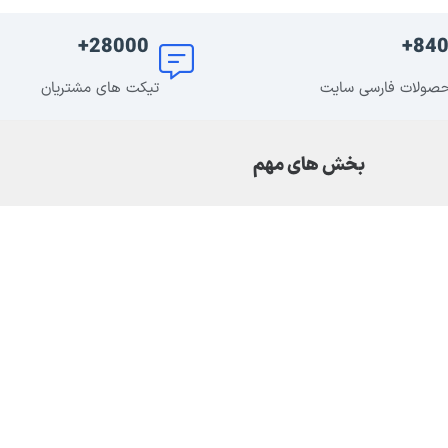
28000+
840
صولات فارسی سایت
تیکت های مشتریان
بخش های مهم
DMCA
سوالات متداول
حریم خصوصی
قوانین و مقررات سایت
درباره ما | مجوزهای سایت
تماس با ما | درخواست خدمات