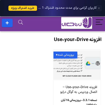
کاربران گرامی برای مدت محدود اشتراک 1 ساله پلاس را می توانید با 25 درصد تخفیف دریافت کنید.
خرید اشتراک ویژه
افزونه Use-your-Drive
بروزرسانی شده
افزونه Use-your-Drive –
اتصال وردپرس به گوگل درایو
نسخه 3.3.1 - بروزرسانی 16 آبان