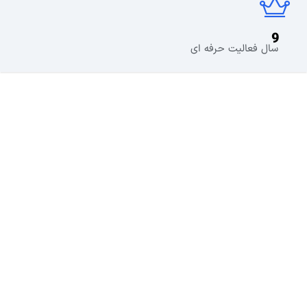
9
سال فعالیت حرفه ای
لرن دی ال یک رسانه محتوا محور در زمینه طراحی وب سایت
و همچنین توسعه وردپرس است.که همه ابزارهای لازم برای
توسعه سایت را در اختیار شما قرار میدهد.
پشتیبانی از
۹
صبح تا
۹
شب (
پشتیبانی فنی محصولات فقط با
ارسال تیکت
) – دسترسی به بیش از
840
محصول فارسی با
تهیه اشتراک ویژه
تلفن تماس : ۰۹۱۵۶۳۶۳۹۵۳