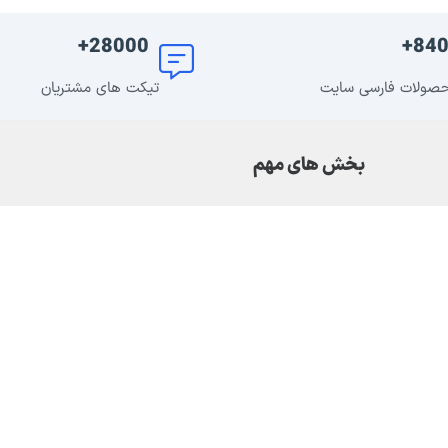
28000+
840
صولات فارسی سایت
تیکت های مشتریان
بخش های مهم
DMCA
سوالات متداول
حریم خصوصی
قوانین و مقررات سایت
درباره ما | مجوزهای سایت
تماس با ما | درخواست خدمات