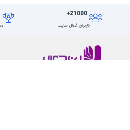
+
21000+
کاربران فعال سایت
مح
لرن دی ال یک رسانه محتوا محور در زمینه طراحی وب
سایت و همچنین توسعه وردپرس است.که همه
ابزارهای لازم برای توسعه سایت را در اختیار شما قرار
میدهد.
پشتیبانی از
۹
صبح تا
۹
شب (
پشتیبانی فنی محصولات
فقط با ارسال تیکت
) – دسترسی به بیش از
840
محصول فارسی با تهیه اشتراک ویژه