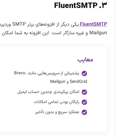
۳. FluentSMTP
FluentSMTP
Mailgun و غیره سازگار است. این افزونه به شما امکان می‌دهد تا ایمیل‌های خود را به صورت سریع و امن ارسال کنید
معایب
پشتیبانی از سرویس‌هایی مانند Brevo،
SendGrid و Mailgun
امکان پیکربندی چندین حساب ایمیل
رایگان بودن تمامی امکانات
عملکرد سریع و بدون تأخیر