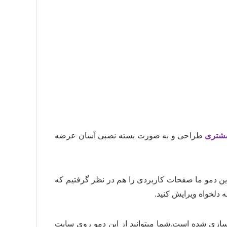
 شده است.
ت مناسب وردپرس و با کیفیت استفاده کنید.
ب
پیشنمایش
مراجعه کنید.
 سایت حتما در
کانال تلگرام سایت
عضو
سانی بروزرسانی در سایت لرن دی ال اطلاع
شتری
طراحی و به صورت بسته نصبی آسان عرضه
 است،ضمن اینکه در این دمو ما صفحات کاربردی را هم در نظر گرفتیم که
 دلخواه ویرایش کنید.
ازی شده است.شما میتوانید از این دمو روی سایت