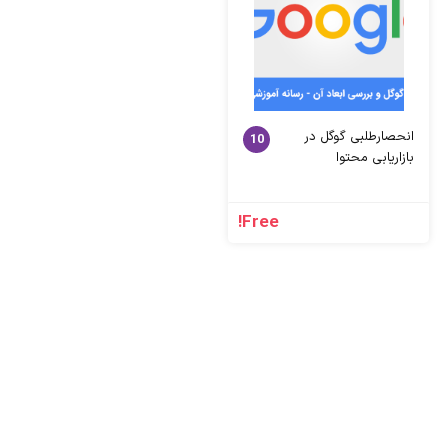
انحصارطلبی گوگل در
10
بازاریابی محتوا
Free!