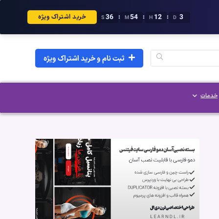
35
54
12
3
:
:
:
خرید اشتراک ویژه
S
M
H
D
ثبت نام و خرید اشتراک ویژه
خدمات