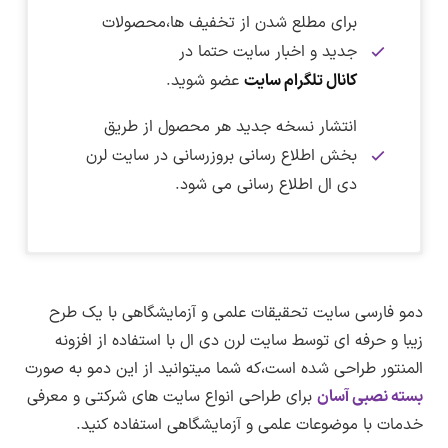
برای مطلع شدن از تخفیف ها،محصولات
جدید و اخبار سایت حتما در
کانال تلگرام سایت
عضو شوید.
انتشار نسخه جدید هر محصول از طریق
بخش اطلاع رسانی بروزرسانی در سایت لرن
دی ال اطلاع رسانی می شود.
نکته :
برای دانلود این فایل نیاز به اشتراک ویژه دارید.
در تاریخ ۱۳ فروردین ماه ۱۴۰۳ بسته نصبی سایت
پس از ورود به صفحه پیشنمایش برای مشاهده
دریافت فایل بسته نصبی :
اندازه واقعی روی تصویر کلیک کنید.
تحقیقات علمی و آزمایشگاهی به نسخه ۱.۰.۰ بروزرسانی
برای دریافت اشتراک ویژه کلیک کنید
نسخه دمو :
1.0.0
دمو فارسی سایت تحقیقات علمی و آزمایشگاهی با یک طرح
شد.
دریافت فایل بسته نصبی سایت تحقیقات علمی و
زیبا و حرفه ای توسط سایت لرن دی ال با استفاده از افزونه
ترجمه فارسی :
دارد
پیشنمایش صفحه اصلی
پس از پرداخت حق اشتراک به همه قالب،افزونه ها
آزمایشگاهی
–
لینک کمکی
المنتور طراحی شده است،که شما میتوانید از این دمو به صورت
و دموهای موجود در سایت لرن دی ال دسترسی
پیشنمایش صفحه درباره ما
حجم فایل بسته نصبی :
۸۹ مگابایت
بسته نصبی آسان
برای طراحی انواع سایت های شرکتی و معرفی
تغییرات نسخه ۱.۰.۰
خواهید داشت.
پیشنمایش صفحه سوالات متداول
خدمات با موضوعات علمی و آزمایشگاهی استفاده کنید.
نسخه جدید از این بسته نصبی انتشار شده است.
نسخه PHP مورد نیاز :
نسخه ۷.۳ به بالا
پس از خرید حق اشتراک به همین بخش مراجعه