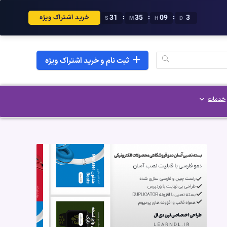
30
35
09
3
:
:
:
خرید اشتراک ویژه
S
M
H
D
ثبت نام و خرید اشتراک ویژه
خدمات