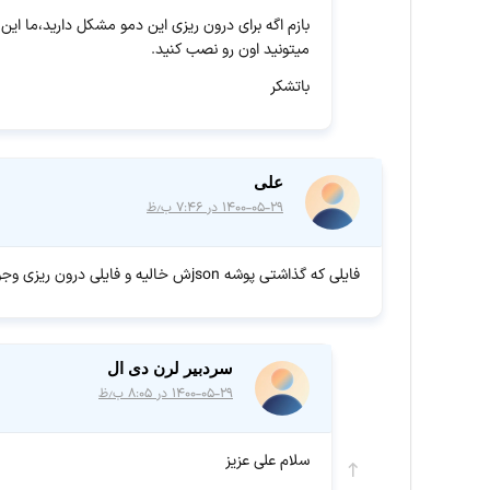
بازم اگه برای درون ریزی این دمو مشکل دارید،ما ای
میتونید اون رو نصب کنید.
باتشکر
علی
۱۴۰۰-۰۵-۲۹ در ۷:۴۶ ب٫ظ
فایلی که گذاشتی پوشه jsonش خالیه و فایلی درون ریزی وجود نداره!
سردبیر لرن دی ال
۱۴۰۰-۰۵-۲۹ در ۸:۰۵ ب٫ظ
سلام علی عزیز