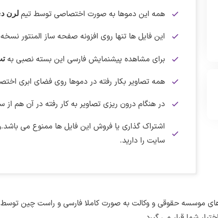
همه این دموها به صورت اختصاصی توسط تیم
لرن دی
این فایل ها تنها روی افزونه صفحه ساز المنتور نسخه 
برای مشاهده پیشنمایش فارسی این بسته نصبی به
تب
همه تصاویر بکار رفته در دموها روی فضای ابری اختص
در هنگام درون ریزی تصاویر به کار رفته در آن هم از 
اشتراک گذاری یا فروش این فایل ها ممنوع می باشد.
سایت را دارید.
برای دانلود این فایل نیاز به اشتراک ویژه دارید.
پیشنمایش ها به صورت تصویر هستند،که برای مشاهده روی هری
پس از دریافت این قالب روی سیستم شخصی خودتان فایل در
برای دریافت 
دریافت فایل های دمو :
شد.
پوشه ایجاد شده به پوشه File-Json مراجعه کنید و فایل اصلی دمو را روی سایت خودتان نصب کنید.
1.1.0
نسخه دمو :
ت های موسسه حقوقی و وکالت به صورت کاملا فارسی و راست چین توسط
پس از ورود به صفحه پیشنمایش برای مشاهده اندازه و
پس از پرداخت حق اشتراک به همه قالب،افزونه ها و دمو
نکته :
دریافت فایل الگو سایت های وکالت
–
لینک کمکی
برای مطلع شدن از تخفیف ها،محصولات جدید و اخبار سا
ختیار شما قرار می گیرد.