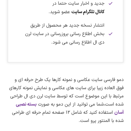
جدید و اخبار سایت حتما در
کانال تلگرام سایت
عضو شوید.
انتشار نسخه جدید هر محصول از طریق
بخش اطلاع رسانی بروزرسانی در سایت لرن
دی ال اطلاع رسانی می شود.
نکته :
برای دانلود این فایل نیاز به اشتراک ویژه دارید.
در تاریخ ۷ تیر ماه ۱۴۰۳ بسته نصبی سایت عکاسی و
پس از ورود به صفحه پیشنمایش برای مشاهده
دریافت فایل بسته نصبی :
نمونه کارها به نسخه ۱.۰.۰ بروزرسانی شد.
اندازه واقعی روی تصویر کلیک کنید.
برای دریافت اشتراک ویژه کلیک کنید
نسخه دمو :
1.0.0
دمو فارسی سایت عکاسی و نمونه کارها یک طرح حرفه ای و
دریافت فایل بسته نصبی سایت عکاسی و نمونه کارها
–
فوق العاده زییا برای سایت های عکاسی و نمایش نمونه کارهای
ترجمه فارسی :
دارد
پیشنمایش صفحه اصلی
پس از پرداخت حق اشتراک به همه قالب،افزونه ها
لینک کمکی
مرتبط با این موضوع است که توسط سایت لرن دی ال طراحی
تغییرات نسخه ۱.۰.۰
و دموهای موجود در سایت لرن دی ال دسترسی
پیشنمایش صفحه درباره ما
حجم فایل بسته نصبی :
۱۰۴ مگابایت
شده است،شما می توانید از این دمو به صورت
بسته نصبی
نسخه جدید از این بسته نصبی انتشار شده است.
خواهید داشت.
پیشنمایش صفحه وبلاگ
آسان
استفاده کنید که شامل ۱۲ صفحه تمام حرفه ای طراحی
نسخه PHP مورد نیاز :
نسخه ۷.۳ به بالا
پس از خرید حق اشتراک به همین بخش مراجعه
شده با المنتور پرو است.
پیشنمایش صفحه تماس با ما
اطلاع از بروزرسانی ها
کنید و در تب دریافت بسته روی لینک دانلود
نسخه MySQL مورد نیاز :
۶ به بالا