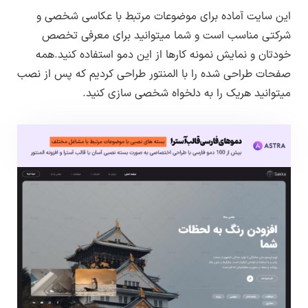
پیشنمایش صفحه نمونه کارها
کنید.به این صورت می توانید هریک از قالب،افزونه
این سایت آماده برای موضوعات مرتبط با عکاسی شخصی و
پیشنمایش صفحه جزئیات نمونه کار
ها و دموها را دریافت کنید.
Max Upload Size :
حداقل ۲۵۶ به بالاتر
شرکتی مناسب است و شما میتوانید برای معرفی تخصص
پیشنمایش صفحه سوالات متداول
خودتان و نمایش نمونه کارها از این دمو استفاده کنید.همه
Memory limit :
حداقل ۲۵۶ به بالاتر
پیشنمایش صفحه خدمات
صفحات طراحی شده را با المنتور طراحی کردیم که پس از نصب
میتوانید هریک را به دلخواه شخصی سازی کنید.
Max Execution Time :
پیشنمایش صفحه جزئیات خدمات
حداقل ۱۲۰ به بالاتر
پیشنمایش صفحه قیمت گذاری
PHP Zip :
باید روی سرور فعال باشد
پیشنمایش صفحه تیم ما
cURL :
باید روی سرور فعال باشد
پیشنمایش صفحه از زبان مشتریان
نسخه وردپرس مورد نیاز :
۵ به بالا ( ترجیحا
آخرین نسخه منتشر شده )
طراحی و توسعه :
تیم لرن دی ال