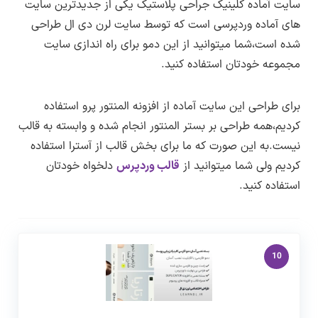
کنید و در تب دریافت بسته روی لینک دانلود
سایت آماده کلینیک جراحی پلاستیک یکی از جدیدترین سایت
نسخه MySQL مورد نیاز :
۶ به بالا
پیشنمایش صفحه جزئیات خدمات
کنید.به این صورت می توانید هریک از قالب،افزونه
های آماده وردپرسی است که توسط سایت لرن دی ال طراحی
پیشنمایش صفحه سوالات متداول
شده است،شما میتوانید از این دمو برای راه اندازی سایت
ها و دموها را دریافت کنید.
Max Upload Size :
حداقل ۲۵۶ به بالاتر
پیشنمایش صفحه قرار ملاقات
مجموعه خودتان استفاده کنید.
Memory limit :
حداقل ۲۵۶ به بالاتر
پیشنمایش صفحه پزشکان ما
برای طراحی این سایت آماده از افزونه المنتور پرو استفاده
پیشنمایش صفحه تعرفه ها
Max Execution Time :
حداقل ۱۲۰ به بالاتر
کردیم،همه طراحی بر بستر المنتور انجام شده و وابسته به قالب
پیشنمایش صفحه وبلاگ
PHP Zip :
باید روی سرور فعال باشد
نیست.به این صورت که ما برای بخش قالب از آسترا استفاده
کردیم ولی شما میتوانید از
قالب وردپرس
دلخواه خودتان
cURL :
باید روی سرور فعال باشد
استفاده کنید.
نسخه وردپرس مورد نیاز :
۷ به بالا ( ترجیحا
آخرین نسخه منتشر شده )
10
طراحی و توسعه :
تیم لرن دی ال