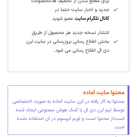
برای مطلع شدن از تخفیف ها،محصولات
جدید و اخبار سایت حتما در
کانال تلگرام سایت
عضو شوید.
انتشار نسخه جدید هر محصول از طریق
بخش اطلاع رسانی بروزرسانی در سایت لرن
دی ال اطلاع رسانی می شود.
نکته :
برای دانلود این فایل نیاز به اشتراک ویژه دارید.
در تاریخ ۹ تیر ماه ۱۴۰۵ بسته نصبی فارسی سایت
پس از ورود به صفحه پیشنمایش برای مشاهده
دریافت فایل بسته نصبی :
جراحی پلاستیک به نسخه ۱.۰.۰ بروزرسانی شد.
اندازه واقعی روی تصویر کلیک کنید.
برای دریافت اشتراک ویژه کلیک کنید
نسخه دمو :
1.0.0
محتوا سایت آماده
دریافت فایل بسته نصبی فارسی سایت کلینیک جراحی
ترجمه فارسی :
دارد
محتوا به کار رفته در این سایت آماده به صورت اختصاصی
پیشنمایش صفحه اصلی
پس از پرداخت حق اشتراک به همه قالب،افزونه ها
پلاستیک
–
لینک کمکی
تغییرات نسخه ۱.۰.۰
توسط تیم لرن دی ال با کمک هوش مصنوعی ایجاد شده
و دموهای موجود در سایت لرن دی ال دسترسی
پیشنمایش صفحه درباره ما
حجم فایل بسته نصبی :
۱۰۳ مگابایت
نسخه جدید از این بسته نصبی انتشار شده است.
است،از محتوا تست و لورم ایپسوم در آن استفاده نشده
خواهید داشت.
پیشنمایش صفحه تماس با ما
است.
نسخه PHP مورد نیاز :
نسخه ۷.۴ به بالا
پس از خرید حق اشتراک به همین بخش مراجعه
پیشنمایش صفحه خدمات
اطلاع از بروزرسانی ها