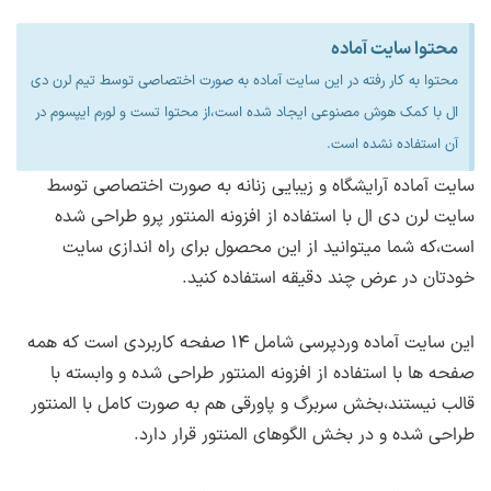
نسخه دمو :
1.0.0
دریافت فایل بسته نصبی فارسی سایت آرایشگاه زنانه
–
محتوا سایت آماده
ترجمه فارسی :
دارد
پیشنمایش صفحه اصلی
پس از پرداخت حق اشتراک به همه قالب،افزونه ها
لینک کمکی
تغییرات نسخه ۱.۰.۰
محتوا به کار رفته در این سایت آماده به صورت اختصاصی توسط تیم لرن دی
و دموهای موجود در سایت لرن دی ال دسترسی
پیشنمایش صفحه درباره ما
حجم فایل بسته نصبی :
۱۴۶ مگابایت
ال با کمک هوش مصنوعی ایجاد شده است،از محتوا تست و لورم ایپسوم در
نسخه جدید از این بسته نصبی انتشار شده است.
خواهید داشت.
پیشنمایش صفحه تماس با ما
آن استفاده نشده است.
نسخه PHP مورد نیاز :
نسخه ۷.۴ به بالا
پس از خرید حق اشتراک به همین بخش مراجعه
پیشنمایش صفحه رزرو خدمات
اطلاع از بروزرسانی ها
سایت آماده آرایشگاه و زیبایی زنانه به صورت اختصاصی توسط
کنید و در تب دریافت بسته روی لینک دانلود
نسخه MySQL مورد نیاز :
۶ به بالا
پیشنمایش صفحه خدمات
سایت لرن دی ال با استفاده از افزونه المنتور پرو طراحی شده
کنید.به این صورت می توانید هریک از قالب،افزونه
است،که شما میتوانید از این محصول برای راه اندازی سایت
پیشنمایش صفحه جزئیات خدمات
ها و دموها را دریافت کنید.
Max Upload Size :
حداقل ۲۵۶ به بالاتر
خودتان در عرض چند دقیقه استفاده کنید.
پیشنمایش صفحه تیم ما
Memory limit :
حداقل ۲۵۶ به بالاتر
پیشنمایش صفحه سوالات متداول
این سایت آماده وردپرسی شامل ۱۴ صفحه کاربردی است که همه
Max Execution Time :
پیشنمایش صفحه از زبان مشتریان
حداقل ۱۲۰ به بالاتر
صفحه ها با استفاده از افزونه المنتور طراحی شده و وابسته با
پیشنمایش صفحه نمونه کارها
قالب نیستند،بخش سربرگ و پاورقی هم به صورت کامل با المنتور
PHP Zip :
باید روی سرور فعال باشد
پیشنمایش صفحه جزئیات نمونه کار
طراحی شده و در بخش الگوهای المنتور قرار دارد.
cURL :
باید روی سرور فعال باشد
پیشنمایش صفحه استخدام