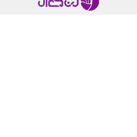
لرن دی ال یک رسانه محتوا محور در زمینه طراحی وب سایت
و همچنین توسعه وردپرس است.که همه ابزارهای لازم برای
توسعه سایت را در اختیار شما قرار میدهد.
پشتیبانی از
۹
صبح تا
۹
شب (
پشتیبانی فنی محصولات فقط با
ارسال تیکت
) – دسترسی به بیش از
840
محصول فارسی با
تهیه اشتراک ویژه
تلفن تماس : ۰۹۱۵۶۳۶۳۹۵۳
بخش های مهم
DMCA
سوالات متداول