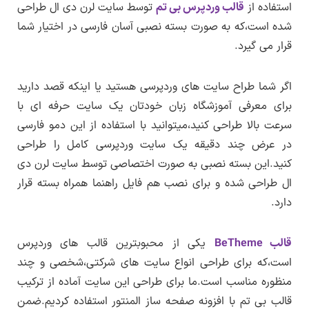
ترجمه فارسی :
دارد
استفاده از
قالب وردپرس بی تم
توسط سایت لرن دی ال طراحی
کمکی
پیشنمایش صفحه اصلی
پس از پرداخت حق اشتراک به همه قالب،افزونه ها
حجم فایل بسته نصبی :
۷۰ مگابایت
شده است،که به صورت بسته نصبی آسان فارسی در اختیار شما
و دموهای موجود در سایت لرن دی ال دسترسی
پیشنمایش صفحه درباره ما
قرار می گیرد.
تغییرات نسخه ۱.۰.۰
نسخه PHP مورد نیاز :
نسخه ۷.۳ به بالا
خواهید داشت.
پیشنمایش صفحه دوره ها
نسخه جدید از این بسته نصبی انتشار شده است.
نسخه MySQL مورد نیاز :
۶ به بالا
پس از خرید حق اشتراک به همین بخش مراجعه
پینمایش صفحه مدرسین ما
اگر شما طراح سایت های وردپرسی هستید یا اینکه قصد دارید
Max Upload Size :
حداقل ۲۵۶ به بالاتر
کنید و در تب دریافت بسته روی لینک دانلود
اطلاع از بروزرسانی ها
برای معرفی آموزشگاه زبان خودتان یک سایت حرفه ای با
پیشنمایش صفحه تماس با ما
Memory limit :
حداقل ۲۵۶ به بالاتر
کنید.به این صورت می توانید هریک از قالب،افزونه
سرعت بالا طراحی کنید،میتوانید با استفاده از این دمو فارسی
ها و دموها را دریافت کنید.
Max Execution Time :
حداقل ۱۲۰ به بالاتر
در عرض چند دقیقه یک سایت وردپرسی کامل را طراحی
کنید.این بسته نصبی به صورت اختصاصی توسط سایت لرن دی
PHP Zip :
باید روی سرور فعال باشد
ال طراحی شده و برای نصب هم فایل راهنما همراه بسته قرار
cURL :
باید روی سرور فعال باشد
دارد.
نسخه وردپرس مورد نیاز :
۵ به بالا ( ترجیحا آخرین
نسخه منتشر شده )
قالب BeTheme
یکی از محبوبترین قالب های وردپرس
طراحی و توسعه :
تیم لرن دی ال
است،که برای طراحی انواع سایت های شرکتی،شخصی و چند
منظوره مناسب است.ما برای طراحی این سایت آماده از ترکیب
قالب بی تم با افزونه صفحه ساز المنتور استفاده کردیم.ضمن