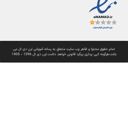
تمام حقوق محتوا و ظاهر وب سایت متعلق به رسانه آموزشی لرن دی ال می
باشد،هرگونه کپی برداری پیگرد قانونی خواهد داشت.لرن دی ال 1396 - 1405