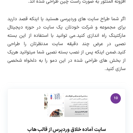
افزونه المنتور به صورت راست چین طراحی شده اند.
پینمایش صفحه نمونه کارها
اطلاع از بروزرسانی ها
کنید و در تب دریافت بسته روی لینک دانلود
نسخه MySQL مورد نیاز :
۶ به بالا
پیشنمایش صفحه نمونه کار تکی
کنید.به این صورت می توانید هریک از قالب،افزونه
اگر شما طراح سایت های وردپرسی هستید یا اینکه قصد دارید
پیشنمایش صفحه تماس با ما
ها و دموها را دریافت کنید.
Max Upload Size :
حداقل ۲۵۶ به بالاتر
برای مجموعه و شرکت خودتان یک سایت در حوزه دیجیتال
پیشنمایش پاپ آپ تماس
مارکتینگ راه اندازی کنید.می توانید با استفاده از این بسته
Memory limit :
حداقل ۲۵۶ به بالاتر
پیشنمایش صفحه وبلاگ
نصبی در عرض چند دقیقه سایت مدنظرتان را طراحی
کنید.ضمن اینکه پس از نصب بسته نصبی شما میتوانید هریک
پیشنمایش منوها
Max Execution Time :
حداقل ۱۲۰ به بالاتر
از بخش های طراحی شده در این دمو را به دلخواه شخصی
PHP Zip :
باید روی سرور فعال باشد
سازی کنید.
cURL :
باید روی سرور فعال باشد
نسخه وردپرس مورد نیاز :
۵ به بالا ( ترجیحا
10
آخرین نسخه منتشر شده )
طراحی و توسعه :
تیم لرن دی ال
سایت آماده خلاق وردپرس از قالب هاب