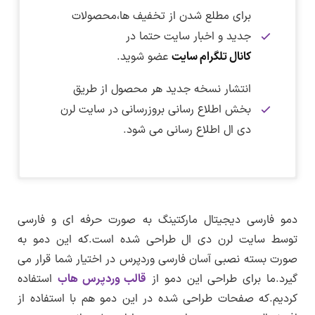
برای مطلع شدن از تخفیف ها،محصولات
جدید و اخبار سایت حتما در
کانال تلگرام سایت
عضو شوید.
انتشار نسخه جدید هر محصول از طریق
بخش اطلاع رسانی بروزرسانی در سایت لرن
دی ال اطلاع رسانی می شود.
نکته :
برای دانلود این فایل نیاز به اشتراک ویژه دارید.
در تاریخ ۲۴ مهر ماه ۱۴۰۱ بسته نصبی دمو فارسی
پس از ورود به صفحه پیشنمایش برای مشاهده
دریافت فایل بسته نصبی :
دیجیتال مارکتینگ هاب به نسخه ۱.۰.۰ بروزرسانی شد.
اندازه واقعی روی تصویر کلیک کنید.
برای دریافت اشتراک ویژه کلیک کنید
نسخه دمو :
1.0.0
دمو فارسی دیجیتال مارکتینگ به صورت حرفه ای و فارسی
دریافت فایل بسته نصبی دمو دیجیتال مارکتینگ هاب
–
توسط سایت لرن دی ال طراحی شده است.که این دمو به
ترجمه فارسی :
دارد
پیشنمایش صفحه اصلی
پس از پرداخت حق اشتراک به همه قالب،افزونه ها
لینک کمکی
صورت بسته نصبی آسان فارسی وردپرس در اختیار شما قرار می
تغییرات نسخه ۱.۰.۰
و دموهای موجود در سایت لرن دی ال دسترسی
پیشنمایش صفحه درباره ما
حجم فایل بسته نصبی :
۱۷۲ مگابایت
گیرد.ما برای طراحی این دمو از
قالب وردپرس هاب
استفاده
نسخه جدید از این بسته نصبی انتشار شده است.
خواهید داشت.
پیشنمایش صفحه خدمات ما
کردیم.که صفحات طراحی شده در این دمو هم با استفاده از
نسخه PHP مورد نیاز :
نسخه ۷.۳ به بالا
پس از خرید حق اشتراک به همین بخش مراجعه