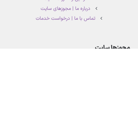
درباره ما | مجوزهای سایت
تماس با ما | درخواست خدمات
مجوزها سایت
تمام حقوق محتوا و ظاهر وب سایت متعلق به رسانه آموزشی لرن دی ال می
باشد،هرگونه کپی برداری پیگرد قانونی خواهد داشت.لرن دی ال 1396 - 1405