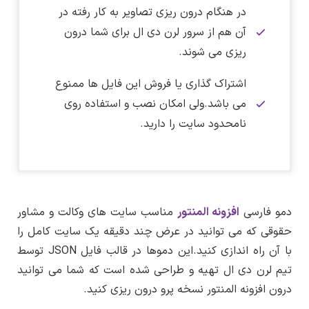
در هنگام درون ریزی تصاویر به کار رفته در
آن هم از سرور لرن دی ال برای شما درون
ریزی می شوند.
اشتراک گذاری یا فروش این فایل ها ممنوع
می باشد.ولی امکان نصب و استفاده روی
نامحدود سایت را دارید.
دریافت فایل های دمو :
برای دانلود این فایل نیاز به اشتراک ویژه دارید.
پس از دریافت این قالب روی سیستم شخصی
پیشنمایش ها به صورت تصویر هستند،که برای مشاهده
در تاریخ ۶ مهر ماه ۱۴۰۲ دمو فارسی المنتور برای سایت
روی هریک از لینک های زیر باید کلیک کنید.
های وکالت و مشاور حقوقی به نسخه ۱.۱.۰ بروزرسانی
خودتان فایل دریافتی را از حالت فشرده خارج
برای دریافت اشتراک ویژه کلیک کنید
نسخه دمو :
1.1.0
دمو فارسی
افزونه المنتور
مناسب سایت های وکالت و مشاور
شد.
کنید و درون پوشه ایجاد شده به پوشه File-Json
دریافت فایل دمو سایت های وکالت و مشاور حقوقی
–
حقوقی که می توانید در عرض چند دقیقه یک سایت کامل را
ترجمه فارسی :
دارد
نکته :
لینک کمکی
مراجعه کنید و فایل اصلی دمو را روی سایت
پس از پرداخت حق اشتراک به همه قالب،افزونه ها
پس از ورود به صفحه پیشنمایش برای مشاهده
با آن راه اندازی کنید.این دموها در قالب فایل JSON توسط
اندازه واقعی روی تصویر کلیک کنید.
خودتان نصب کنید.
و دموهای موجود در سایت لرن دی ال دسترسی
افزونه پیش نیاز :
المنتور نسخه پرو
تیم لرن دی ال تهیه و طراحی شده است که شما می توانید
تغییرات نسخه ۱.۱.۰
خواهید داشت.
برای مطلع شدن از تخفیف ها،محصولات جدید و
درون افزونه المنتور نسخه پرو درون ریزی کنید.
تغییر میزبان تصاویر دمو
پیشنمایش صفحه اصلی
نسخه المنتور مورد نیاز :
نسخه موجود در
اخبار سایت حتما در
کانال تلگرام سایت
عضو
پس از خرید حق اشتراک به همین بخش مراجعه