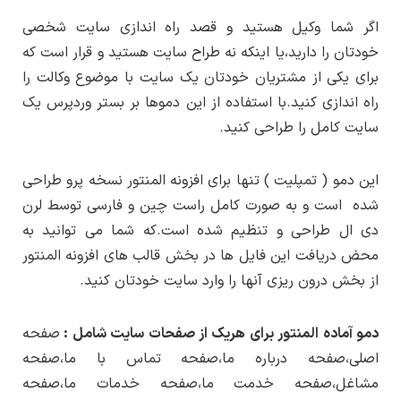
قرار دادن تصاویر پیشنمایش کنار فایل دمو
سایت لرن دی ال
شوید.
پیشنمایش صفحه دباره ما
کنید و در تب دریافت دمو روی لینک دانلود کنید.به
اگر شما وکیل هستید و قصد راه اندازی سایت شخصی
این صورت می توانید هریک از قالب،افزونه ها و
پیشنمایش صفحه تماس با ما
انتشار نسخه جدید هر محصول از بخش اطلاع
خودتان را دارید،یا اینکه نه طراح سایت هستید و قرار است که
حجم فایل های الگو :
۵ مگابایت
اطلاع از بروزرسانی ها
دموها را دریافت کنید.
رسانی
بروزرسانی در سایت لرن دی ال
اطلاع رسانی
برای یکی از مشتریان خودتان یک سایت با موضوع وکالت را
پیشنمایش صفحه تیم ما
نسخه PHP مورد نیاز :
نسخه ۷.۳ به بالا
می شود.
راه اندازی کنید.با استفاده از این دموها بر بستر وردپرس یک
پیشنمایش صفحه خدمات
سایت کامل را طراحی کنید.
نسخه MySQL مورد نیاز :
۶ به بالا
پیشنمایش صفحه خدمات ما
پیشنمایش صفحه مشاغل
Max Upload Size :
حداقل ۲۵۶ به بالاتر
این دمو ( تمپلیت ) تنها برای افزونه المنتور نسخه پرو طراحی
پیشنمایش صفحه شرکا
شده است و به صورت کامل راست چین و فارسی توسط لرن
Memory limit :
حداقل ۲۵۶ به بالاتر
دی ال طراحی و تنظیم شده است.که شما می توانید به
محض دریافت این فایل ها در بخش قالب های افزونه المنتور
Max Execution Time :
حداقل ۱۲۰ به بالاتر
از بخش درون ریزی آنها را وارد سایت خودتان کنید.
PHP Zip :
باید روی سرور فعال باشد
دمو آماده المنتور برای هریک از صفحات سایت شامل :
صفحه
cURL :
باید روی سرور فعال باشد
اصلی،صفحه درباره ما،صفحه تماس با ما،صفحه
مشاغل،صفحه خدمت ما،صفحه خدمات ما،صفحه
نسخه وردپرس مورد نیاز :
۵ به بالا ( ترجیحا