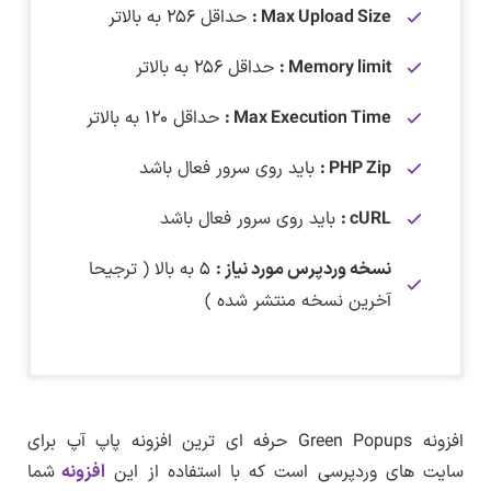
Max Upload Size :
حداقل ۲۵۶ به بالاتر
Memory limit :
حداقل ۲۵۶ به بالاتر
Max Execution Time :
حداقل ۱۲۰ به بالاتر
PHP Zip :
باید روی سرور فعال باشد
cURL :
باید روی سرور فعال باشد
نسخه وردپرس مورد نیاز :
۵ به بالا ( ترجیحا
آخرین نسخه منتشر شده )
دانلود افزونه Green Popups
–
لینک کمکی
برای دانلود این فایل نیاز به اشتراک ویژه دارید.
این افزونه قبل از بارگذاری روی سایت و همچنین
در تاریخ ۱۸ بهمن ماه ۱۴۰۴ افزونه Green Popups به
نسخه ۷.۵۶ بروزرسانی شد.
قبل از هر بروزرسانی توسط لرن دی ال روی یک
برای دریافت اشتراک ویژه کلیک کنید
افزونه Green Popups حرفه ای ترین افزونه پاپ آپ برای
وردپرس ( وردپرس خام فاقد هرگونه افزونه و همراه
سایت های وردپرسی است که با استفاده از این
افزونه
شما
با قالب پیشفرض ) بررسی فنی شده و روی سایت
پس از پرداخت حق اشتراک به همه قالب،افزونه ها