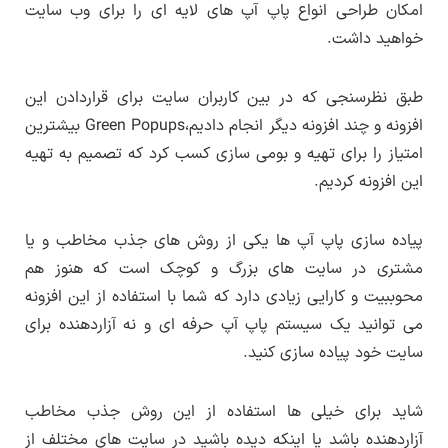
امکان طراحی انواع پاپ آپ های لایه ای را برای وب سایت
تغییرات نسخه ۷.۵۶
قرار می گیرد.
و دموهای فارسی موجود در سایت لرن دی ال
خواهید داشت.
بروزرسانی زبان فارسی توسط لرن دی ال
دسترسی خواهید داشت.
پس از دریافت این افزونه روی سیستم شخصی
لیست تغییرات در کنار فایل های افزونه قرار دارد.
پس از خرید حق اشتراک به همین بخش مراجعه
خودتان فایل دریافتی را از حالت فشرده خارج کنید
طبق نظرسنجی که در بین کاربران سایت برای قراردادن این
کنید و در تب دریافت افزونه روی لینک دانلود
و درون پوشه ایجاد شده به پوشه Plugin مراجعه
افزونه و چند افزونه دیگر انجام دادیم،Green Popups بیشترین
اطلاع از بروزرسانی ها
کنید.به این صورت می توانید هر یک از قالب و
کنید و فایل اصلی را روی سایت خودتان نصب کنید.
امتیاز را برای تهیه و بومی سازی کسب کرد که تصمیم به تهیه
افزونه ها را دریافت کنید.
نکته :
این محصولات توسط لرن دی ال از استورهای
این افزونه کردیم.
جهانی تهیه شده و صرفا شامل ترجمه زبان فارسی
و تغییرات برای بهبود در زبان فارسی (راستچین)
پیاده سازی پاپ آپ ها یکی از روش های جذب مخاطب و یا
هستند و مشکلات یا باگ های احتمالی که ناشی از
مشتری در سایت های بزرگ و کوچک است که هنوز هم
فارسی سازی یا ترجمه محصول نباشند باید توسط
محوببیت و کارایی زیادی دارد که شما با استفاده از این افزونه
طراح اصلی رفع شوند و تا رفع این مشکلات باید
می توانید یک سیستم پاپ آپ حرفه ای و نه آزاردهنده برای
سایت خود پیاده سازی کنید.
منتظر انتشار نسخه بروزرسانی توسط طراح اصلی
محصول باشید.
شاید برای خیلی ها استفاده از این روش جذب مخاطب
انتشار نسخه جدید هر محصول از بخش اطلاع
آزاردهنده باشد یا اینکه دیده باشید در سایت های مختلف از
رسانی
بروزرسانی در سایت لرن دی ال
اطلاع رسانی