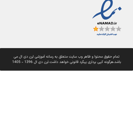
تمام حقوق محتوا و ظاهر وب سایت متعلق به رسانه آموزشی لرن دی ال می
باشد،هرگونه کپی برداری پیگرد قانونی خواهد داشت.لرن دی ال 1396 - 1405