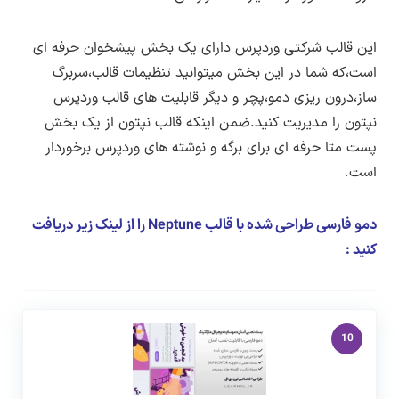
جهانی تهیه شده و صرفا شامل ترجمه زبان فارسی
و تغییرات برای بهبود در زبان فارسی (راستچین)
این قالب شرکتی وردپرس دارای یک بخش پیشخوان حرفه ای
هستند و مشکلات یا باگ های احتمالی که ناشی از
است،که شما در این بخش میتوانید تنظیمات قالب،سربرگ
فارسی سازی یا ترجمه محصول نباشند باید توسط
ساز،درون ریزی دمو،پچر و دیگر قابلیت های قالب وردپرس
طراح اصلی رفع شوند و تا رفع این مشکلات باید
نپتون را مدیریت کنید.ضمن اینکه قالب نپتون از یک بخش
پست متا حرفه ای برای برگه و نوشته های وردپرس برخوردار
منتظر انتشار نسخه بروزرسانی توسط طراح اصلی
است.
محصول باشید.
انتشار نسخه جدید هر محصول از بخش اطلاع
دمو فارسی طراحی شده با قالب Neptune را از لینک زیر دریافت
رسانی
بروزرسانی در سایت لرن دی ال
اطلاع رسانی
کنید :
می شود.
10