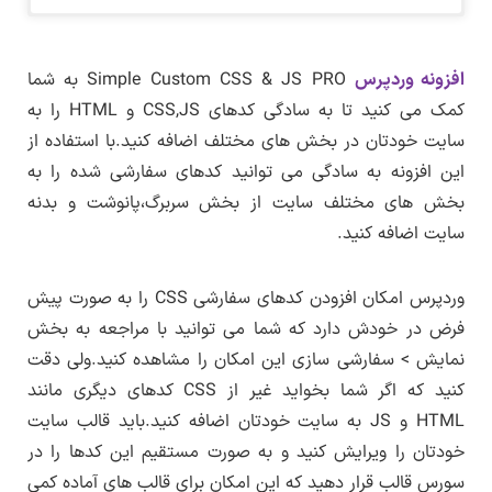
دانلودافزونه Simple Custom CSC & JS PRO فارسی
برای دانلود این فایل نیاز به اشتراک ویژه دارید.
–
این افزونه قبل از بارگذاری روی سایت و همچنین
در تاریخ ۱ آبان ماه ۱۴۰۴ افزونه Simple Custom CSS &
JS PRO به نسخه ۴.۴۱.۱ بروزرسانی شد.
لینک کمکی
قبل از هر بروزرسانی توسط لرن دی ال روی یک
برای دریافت اشتراک ویژه کلیک کنید
افزونه وردپرس
Simple Custom CSS & JS PRO به شما
وردپرس ( وردپرس خام فاقد هرگونه افزونه و همراه
کمک می کنید تا به سادگی کدهای CSS,JS و HTML را به
پس از پرداخت حق اشتراک به همه قالب،افزونه ها
با قالب پیشفرض ) بررسی فنی شده و روی سایت
سایت خودتان در بخش های مختلف اضافه کنید.با استفاده از
تغییرات نسخه ۴.۴۱.۱
قرار می گیرد.
و دموهای فارسی موجود در سایت لرن دی ال
این افزونه به سادگی می توانید کدهای سفارشی شده را به
بروزرسانی زبان فارسی توسط لرن دی ال
دسترسی خواهید داشت.
پس از دریافت این افزونه روی سیستم شخصی
بخش های مختلف سایت از بخش سربرگ،پانوشت و بدنه
لیست تغییرات درون فایل readme.txt قرار دارد.
پس از خرید حق اشتراک به همین بخش مراجعه
خودتان فایل دریافتی را از حالت فشرده خارج کنید
سایت اضافه کنید.
کنید و در تب دریافت افزونه روی لینک دانلود
و درون پوشه ایجاد شده به پوشه Plugin مراجعه
اطلاع از بروزرسانی ها
کنید و فایل اصلی را روی سایت خودتان نصب کنید.
کنید.به این صورت می توانید هر یک از قالب و
وردپرس امکان افزودن کدهای سفارشی CSS را به صورت پیش
افزونه ها را دریافت کنید.
نکته :
این محصولات توسط لرن دی ال از استورهای
فرض در خودش دارد که شما می توانید با مراجعه به بخش
جهانی تهیه شده و صرفا شامل ترجمه زبان فارسی
نمایش > سفارشی سازی این امکان را مشاهده کنید.ولی دقت
و تغییرات برای بهبود در زبان فارسی (راستچین)
کنید که اگر شما بخواید غیر از CSS کدهای دیگری مانند
هستند و مشکلات یا باگ های احتمالی که ناشی از
HTML و JS به سایت خودتان اضافه کنید.باید قالب سایت
خودتان را ویرایش کنید و به صورت مستقیم این کدها را در
فارسی سازی یا ترجمه محصول نباشند باید توسط
سورس قالب قرار دهید که این امکان برای قالب های آماده کمی
طراح اصلی رفع شوند و تا رفع این مشکلات باید