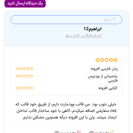
یک دیدگاه ارسال کنید
پاسخ
ابراهیم12
۱۴۰۳-۱۲-۰۲ در ۱:۰۴ ب٫ظ
4.8
زبان فارسی افزونه
100
پشتیبانی از وردپرس
فارسی
100
کارایی افزونه
90
خیلی خوب بود. من قالب وودمارت دارم، از طریق خود قالب که
css سفارشی اضافه میکردم، گاهی با خود ساختار قالب تداخل
ایجاد میشد. ولی با این افزونه دیگه همچین مشکلی ندارم.
مفید است
(
0
)
مفید نیست
(
0
)