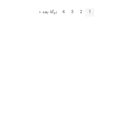
1
2
3
4
برگهٔ بعد »