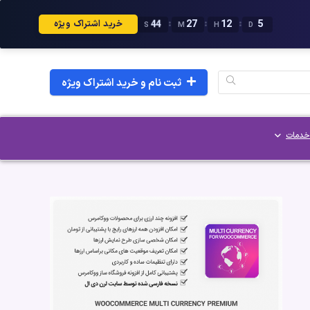
43
27
12
5
:
:
:
خرید اشتراک ویژه
S
M
H
D
ثبت نام و خرید اشتراک ویژه
خدمات