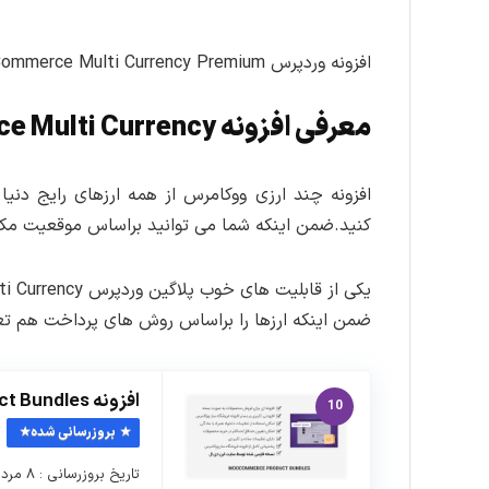
افزونه وردپرس WooCommerce Multi Currency Premium یکی از
معرفی افزونه WooCommerce Multi Currency
افزونه چند ارزی ووکامرس از همه ارزهای رایج دن
کنید.ضمن اینکه شما می توانید براساس موقعیت مکان
ضمن اینکه ارزها را براساس روش های پرداخت هم تع
افزونه WooCommerce Product Bundles – بسته محصول
10
بروزرسانی شده
تاریخ بروزرسانی : ۸ مرداد ماه ۱۴۰۵ نسخه افزونه : ۸.۵.۱۰ …