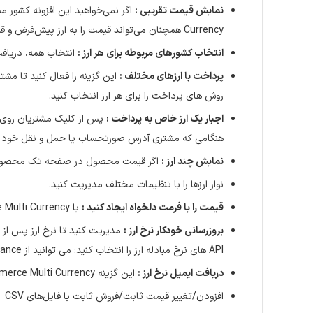
نمایش قیمت تقریبی :
Currency همچنان می‌تواند قیمت را به ارز پیش‌فرض و قیمت تقریبی را در ارز اصلی مشتری نشان دهد. واحد پول
انتخاب کشورهای مربوطه برای هر ارز :
انتخاب همه، دریاف
پرداخت با ارزهای مختلف :
این گزینه را فعال کنید تا مشت
روش های پرداخت را برای هر ارز انتخاب کنید.
اجبار یک ارز خاص به پرداخت :
پس از کلیک مشتریان روی «
هنگامی که مشتری آدرس صورتحساب یا حمل و نقل خود را ت
نمایش چند ارز :
اگر قیمت محصول در صفحه تک محصول و
نوار ارزها را با تنظیمات مختلف مدیریت کنید.
قیمت را با فرمت دلخواه ایجاد کنید :
با WooCommerce Multi Currency، می‌توانید نحوه نمایش قیمت محصول در بخش فرانت اند را مدیریت کنید.
بروزرسانی خودکار نرخ ارز :
مدیریت کنید تا نرخ ارز پس از ه
API های نرخ مبادله ارز را انتخاب کنید: می توانید از VillaTheme.com، Google Finance، Yahoo Finance، نرخ ارز را به روز کنید. APIهای نرخ ارز بیشتری در آینده اضافه خواهند شد.
دریافت ایمیل نرخ ارز :
این گزینه WooCommerce Multi Currency به مدیر این امکان را می‌دهد که هر زمان که نرخ ارز را به‌روزرسانی می‌کند، یک ایمیل اعلان دریافت کند.
افزودن/تغییر قیمت ثابت/فروش ثابت با فایل‌های CSV