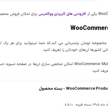
در تاریخ ۱ تیر ماه ۱۴۰۵ افزونه WooCommerce Multi Currency Premium به نسخه ۲.۴.۲ بروزرسانی شد.
دانلود افزونه وردپرس WooCommerce Multi Currency Premium
برای دانلود این فایل نیاز به اشتراک ویژه دارید.
این افزونه قبل از بارگذاری روی سایت و همچنین قبل از
برای دریافت
( وردپرس خام فاقد هرگونه افزونه و همراه با قالب پ
افزودنی های کاربردی ووکامرس
برای امکان فروش محصول
گیرد.
پس از پرداخت حق اشتراک به همه قالب،افزونه ها و
تغییرات نسخه ۲.۴.۲
دسترسی خواهید داشت.
پس از دریافت این افزونه روی سیستم شخصی خودتان فا
بروزرسانی زبان فارسی توسط لرن دی ال
درون پوشه ایجاد شده به پوشه Plugin مراجعه کنید و فایل اصلی را روی سایت خودتان نصب کنید.
پس از خرید حق اشتراک به همین بخش مراجعه کنید و در 
لیست تغییرات در کنار فایل های افزونه قرار دارد.
این صورت می توانید هر یک از قالب و افزونه ها را دریافت
نکته :
این محصولات توسط لرن دی ال از استورهای جهانی
یا مخصوصا تومان پشتیبانی می کند،که شما میتوانید برای هر یک ا
تغییرات برای بهبود در زبان فارسی (راستچین) هستند و 
ی کشورها ارزهای خودتان را تعریف کنید.
سازی یا ترجمه محصول نباشند باید توسط طراح اصلی رفع 
نسخه بروزرسانی توسط طراح اصلی محصول باشید.
یکی از قابلیت های خوب پلاگین وردپرس WooCommerce Multi Currency امکان شخص
انتشار نسخه جدید هر محصول از بخش اطلاع رسانی
ب
ریف کنید.
شود.