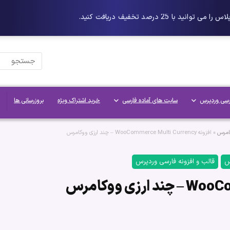
رسی وردپرس
سایت های آماده فارسی
خرید اشتراک ویژه
بروزرسانی ها
امرس
»
افزونه WooCommerce Multi Currency – چند ارزی ووکامرس
س
قالب و افزونه فارسی وردپرس