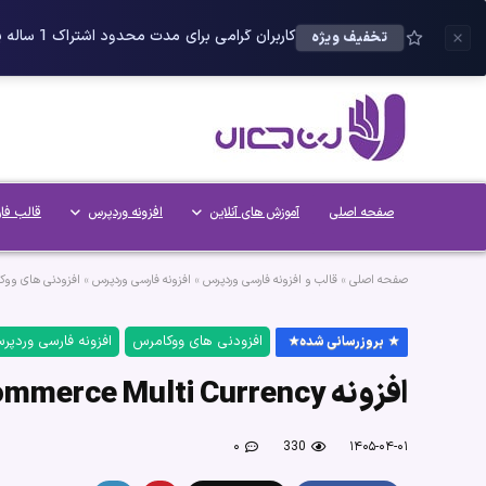
کاربران گرامی برای مدت محدود اشتراک 1 ساله پلاس را می توانید با 25 درصد تخفیف دریافت کنید.
تخفیف ویژه
صفحه اصلی
آموزش های آنلاین
افزونه وردپرس
قالب فا
صفحه اصلی
»
قالب و افزونه فارسی وردپرس
»
افزونه فارسی وردپرس
»
افزودنی های ووک
افزودنی های ووکامرس
افزونه فارسی وردپر
بروزرسانی شده
افزونه WooCommerce Multi Currency – چند ارزی ووکامرس
۰
330
۱۴۰۵-۰۴-۰۱