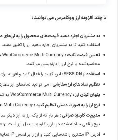
با چند افزونه ارز ووکامرس می توانید :
به مشتریان اجازه دهید قیمت‌های محصول را به ارزهای مخ
استفاده کنید تا به مشتریان اجازه دهید ارز را تغییر دهند.
تعیین قیمت ثابت :
cy
محاسبه‌شده با نرخ ارز را بازنویسی می‌کنند.
استفاده از SESSION:
این گزینه را فعال کنید و افزونه برا
تنظیم نمادهای ارز سفارشی :
می توانید نمادهای ارز سفارشی خو
پنهان کردن ارز :
WooCommerce Multi Currency به شما امکان می دهد ارزهایی را که نمی خواهید در بخش فرانت اند نمایش داده شوند را مخفی کنید.
نرخ ارز را به صورت دستی تنظیم کنید :
WooCommerce Multi Currency همچنین به شما امکان می دهد نرخ مبادله را به صورت دستی تنظیم کنید.
مدیریت کارمزد صرافی :
هر بار که از یک ارز به ارز دیگر مب
نرخ واقعی مبادله شده در بازار، کارمزد تبدیل ارز است. WooCommerce Multi Currency به شما امکان می دهد هزینه های مبادله دائمی را به نرخ های مبادله اضافه کنید.
آدرس IP مشتری را شناسایی کنید و ارز را بر اساس IP نمایش دهید.