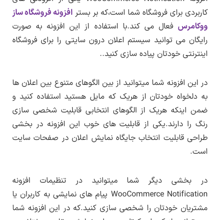
وردپرس ( وردپرس خام فاقد هرگونه افزونه و همراه
کاربردی برای فروشگاه شما است،که بر بستر
افزونه فروشگاه ساز
با قالب پیشفرض ) بررسی فنی شده و روی سایت
پس از پرداخت حق اشتراک به همه قالب،افزونه ها
ووکامرس
فعال می کند.با استفاده از این افزونه به صورت
تغییرات نسخه ۱.۷.۱
قرار می گیرد.
و دموهای فارسی موجود در سایت لرن دی ال
رایگان می توانید سیستم اعلان درون سایتی را برای فروشگاه
بروزرسانی زبان فارسی توسط لرن دی ال
دسترسی خواهید داشت.
پس از دریافت این افزونه روی سیستم شخصی
اینترنتی خودتان پیاده سازی کنید..
لیست تغییرات در کنار فایل های افزونه قرار دارد.
پس از خرید حق اشتراک به همین بخش مراجعه
خودتان فایل دریافتی را از حالت فشرده خارج کنید
کنید و در تب دریافت افزونه روی لینک دانلود
و درون پوشه ایجاد شده به پوشه Plugin مراجعه
در این افزونه شما میتوانید از بین الگوهای متنوع بین اعلان ها
اطلاع از بروزرسانی ها
کنید.به این صورت می توانید هر یک از قالب و
کنید و فایل اصلی را روی سایت خودتان نصب کنید.
به دلخواه خودتان از هریک که مایل هستید استفاده کنید و
افزونه ها را دریافت کنید.
نکته :
این محصولات توسط لرن دی ال از استورهای
ضمن اینکه هریک از الگوهای انتخابی قابلیت شخصی سازی
جهانی تهیه شده و صرفا شامل ترجمه زبان فارسی
رنگ را دارند.یکی از قابلیت های خوب این افزونه در بخشی
و تغییرات برای بهبود در زبان فارسی (راستچین)
طراحی قابلیت انتخاب جایگاه نمایش اعلان در صفحات سایت
است.
هستند و مشکلات یا باگ های احتمالی که ناشی از
فارسی سازی یا ترجمه محصول نباشند باید توسط
طراح اصلی رفع شوند و تا رفع این مشکلات باید
در بخشی دیگر شما میتوانید در تنظیمات افزونه
منتظر انتشار نسخه بروزرسانی توسط طراح اصلی
WooCommerce Notification پیام های نمایشی به کاربران یا
مشتریان خودتان را شخصی سازی کنید.که در این افزونه شما
محصول باشید.