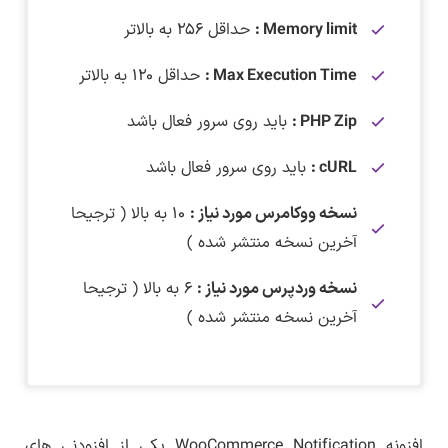
Memory limit :
حداقل ۲۵۶ به بالاتر
Max Execution Time :
حداقل ۱۲۰ به بالاتر
PHP Zip :
باید روی سرور فعال باشد
cURL :
باید روی سرور فعال باشد
نسخه ووکامرس مورد نیاز :
۱۰ به بالا ( ترجیحا
آخرین نسخه منتشر شده )
نسخه وردپرس مورد نیاز :
۶ به بالا ( ترجیحا
آخرین نسخه منتشر شده )
دانلودافزونه ووکامرس WooCommerce Notification
برای دانلود این فایل نیاز به اشتراک ویژه دارید.
در تاریخ ۱ تیر ماه ۱۴۰۵ افزونه WooCommerce
این افزونه قبل از بارگذاری روی سایت و همچنین
–
لینک کمکی
Notification به نسخه ۱.۷.۱ بروزرسانی شد.
قبل از هر بروزرسانی توسط لرن دی ال روی یک
برای دریافت اشتراک ویژه کلیک کنید
افزونه WooCommerce Notification یکی از افزودنی های