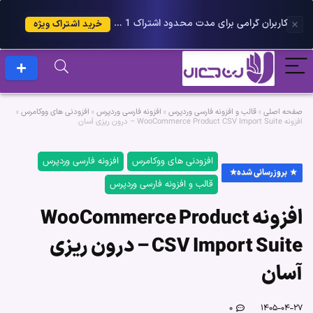
کاربران گرامی برای مدت محدود اشتراک 1 ساله پلاس را می توانید با 25 درصد تخفیف دریافت کنید.
خرید اشتراک ویژه
صفحه اصلی
»
قالب و افزونه فارسی وردپرس
»
افزونه فارسی وردپرس
»
افزودنی های ووکامرس
»
افزونه WooCommerce Product CSV Import Suite – درون ریزی آسان
افزودنی های ووکامرس
افزونه فارسی وردپرس
بروزرسانی شده
قالب و افزونه فارسی وردپرس
افزونه WooCommerce Product
CSV Import Suite – درون ریزی
آسان
۰
۱۴۰۵-۰۴-۲۷