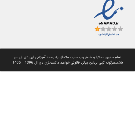
تمام حقوق محتوا و ظاهر وب سایت متعلق به رسانه آموزشی لرن دی ال می
باشد،هرگونه کپی برداری پیگرد قانونی خواهد داشت.لرن دی ال 1396 - 1405