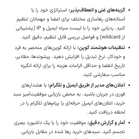
جهانی تهیه شده و صرفا شامل ترجمه زبان فارسی
گزینه‌های غنی و انعطاف‌پذیر:
استراتژی خود را با
و تغییرات برای بهبود در زبان فارسی (راستچین)
آستانه‌های رهاسازی مختلف برای اعضا و مهمانان تنظیم
هستند و مشکلات یا باگ های احتمالی که ناشی از
کنید. ردیابی خود را با لیست سیاه ایمیل و IP (پشتیبانی
فارسی سازی یا ترجمه محصول نباشند باید توسط
از wildcard) و فواصل بررسی قابل تنظیم، دقیق کنید.
طراح اصلی رفع شوند و تا رفع این مشکلات باید
تنظیمات هوشمند کوپن:
با ارائه کوپن‌های منحصر به فرد
منتظر انتشار نسخه بروزرسانی توسط طراح اصلی
و خودکار، نرخ تبدیل را افزایش دهید. پیشوندها، مقادیر،
محصول باشید.
تاریخ انقضا و حداقل الزامات هزینه را برای ارائه انگیزه
انتشار نسخه جدید هر محصول از بخش اطلاع
مناسب سفارشی کنید.
رسانی
بروزرسانی در سایت لرن دی ال
اطلاع رسانی
اعلان‌های مدیر از طریق ایمیل و تلگرام:
با هشدارهای
می شود.
فوری در جریان باشید. به محض بازیابی موفقیت‌آمیز سبد
خرید، اعلان‌های ایمیل حرفه‌ای یا پیام‌های تلگرام را در
لحظه دریافت کنید.
آمار و گزارش دقیق:
موفقیت خود را با یک داشبورد بصری
تجسم کنید. سبدهای خرید رها شده در مقابل بازیابی