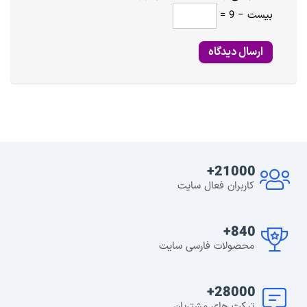
بیست − 9 =
21000+
کاربران فعال سایت
840+
محصولات فارسی سایت
28000+
تیکت های مشتریان