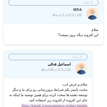
پاسخ
SINA
۱۴۰۴-۰۱-۲۷ در ۱:۰۳ ب٫ظ
سلام
این افزونه دیگه بروز نمیشه؟
پاسخ
اسماعیل فدائی
۱۴۰۴-۰۱-۲۸ در ۶:۵۵ ب٫ظ
سلام و عرض ادب
سایت یایتمز یکم شرابط بروزرسانی رو برای ما و دیگر
توسعه دهنده ها سخت کرده برای همین توصیه ما اینکه به
جای این افزونه از افزونه زیر استفاده کنید.
https://learndl.ir/woocommerce-product-bundles/