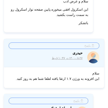
سلام و عرض ادب
این اسکرول افقی میخوره،پایین صفحه نوار اسکرول رو
به سمت راست بکشید.
باتشکر
پاسخ
حیدری
۱۴۰۰-۰۸-۲۷ در ۱۰:۴۷ ق٫ظ
سلام
این افزونه به ورژن ۱.۷ ارتقا یافته لطفا شما هم به روز کنید.
پاسخ