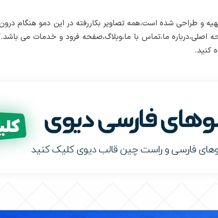
Memory limit :
حداقل ۲۵۶ به بالاتر
یه و طراحی شده است،همه تصاویر بکاررفته در این دمو هنگام درون
Max Execution Time :
حداقل ۱۲۰ به بالاتر
 اصلی،درباره ما،تماس با ما،وبلاگ،صفحه فرود و خدمات می باشد.
PHP Zip :
باید روی سرور فعال باشد
کنید.
cURL :
باید روی سرور فعال باشد
نسخه وردپرس مورد نیاز :
۵ به بالا ( ترجیحا آخرین نسخه منتشر شده )
طراحی و توسعه :
تیم لرن دی ال