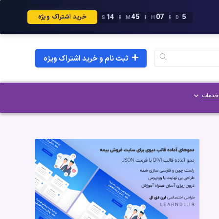
13
45
07
5
:
:
:
خرید اشتراک ویژه
S
M
H
D
ثبت نام و خرید اشتراک ویژه
خدمات