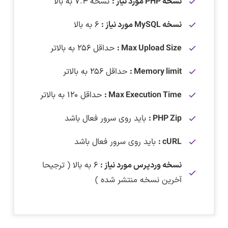
نسخه PHP مورد نیاز :
نسخه ۷.۴ به بالا
نسخه MySQL مورد نیاز :
۶ به بالا
Max Upload Size :
حداقل ۲۵۶ به بالاتر
Memory limit :
حداقل ۲۵۶ به بالاتر
Max Execution Time :
حداقل ۱۲۰ به بالاتر
PHP Zip :
باید روی سرور فعال باشد
cURL :
باید روی سرور فعال باشد
نسخه وردپرس مورد نیاز :
۶ به بالا ( ترجیحا
آخرین نسخه منتشر شده )
دانلود قالب چندمنظوره Divi
–
لینک کمکی
برای دانلود این فایل نیاز به اشتراک ویژه دارید.
در تاریخ ۲۳ تیر ماه ۱۴۰۵ قالب Divi به نسخه ۵.۹.۰
( نسخه
این قالب قبل از بارگذاری روی سایت و همچنین قبل