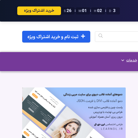
25
01
02
3
:
:
:
خرید اشتراک ویژه
S
M
H
D
ثبت نام و خرید اشتراک ویژه
خدمات