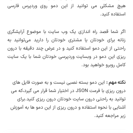
نسخه PHP مورد نیاز :
نسخه ۷.۳ به بالا
هیچ مشکلی می توانید از این دمو روی وردپرس فارسی
پیشنمایش صفحه قیمت گذاری
استفاده کنید.
نسخه MySQL مورد نیاز :
۶ به بالا
پیشنمایش صفحه خدمات ما
پیشنمایش صفحه نمونه کارها
Max Upload Size :
حداقل ۲۵۶ به بالاتر
اگر شما قصد راه اندازی یک وب سایت با موضوع آرایشگری
پیشنمایش صفحه درباره ما
زنانه برای خودتان یا مشتری خودتان را دارید می‌توانید به
Memory limit :
حداقل ۲۵۶ به بالاتر
راحتی از این دمو استفاده کنید و در عرض چند دقیقه با درون
ریزی این دمو در وبسایت وردپرسی خودتان شما با یک سایت
Max Execution Time :
حداقل ۱۲۰ به بالاتر
کامل روبرو خواهید بود.
PHP Zip :
باید روی سرور فعال باشد
نکته مهم :
این دمو بسته نصبی نیست و به صورت فایل های
cURL :
باید روی سرور فعال باشد
درون ریزی با فرمت JSON در اختیار شما قرار می گیرد،که می
توانید به راحتی درون سایت خودتان درون ریزی کنید.برای
نسخه وردپرس مورد نیاز :
۵ به بالا ( ترجیحا
آشنایی با نحوه استفاده و درون ریزی از این دمو ها به آموزش
آخرین نسخه منتشر شده )
زیر مراجعه کنید.
طراحی و توسعه :
تیم لرن دی ال