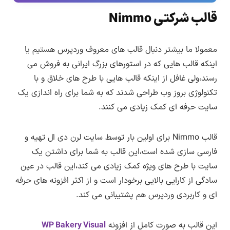
اطلاع از بروزرسانی ها
کنید.
دریافت کنید.
قالب شرکتی Nimmo
نکته :
این محصولات توسط لرن دی ال از استورهای
جهانی تهیه شده و صرفا شامل ترجمه زبان فارسی
معمولا ما بیشتر دنبال قالب های معروف وردپرس هستیم یا
و تغییرات برای بهبود در زبان فارسی (راستچین)
اینکه قالب هایی که در استورهای بزرگ ایرانی به فروش می
هستند و مشکلات یا باگ های احتمالی که ناشی از
رسند،ولی غافل از اینکه قالب هایی با طرح های خلاق و با
فارسی سازی یا ترجمه محصول نباشند باید توسط
تکنولوژی بروز وب طراحی شدند که به شما برای راه اندازی یک
طراح اصلی رفع شوند و تا رفع این مشکلات باید
سایت حرفه ای کمک زیادی می کنند.
منتظر انتشار نسخه بروزرسانی توسط طراح اصلی
محصول باشید.
قالب Nimmo برای اولین بار توسط سایت لرن دی ال تهیه و
فارسی سازی شده است،این قالب به شما برای داشتن یک
انتشار نسخه جدید هر محصول از بخش اطلاع
سایت با طرح های ویژه کمک زیادی می کند،این قالب در عین
رسانی
بروزرسانی در سایت لرن دی ال
اطلاع رسانی
سادگی از کارایی بالایی برخودار است و از اکثر افزونه های حرفه
می شود.
ای و کاربردی وردپرس هم پشتیبانی می کند.
این قالب به صورت کامل از افزونه
WP Bakery Visual