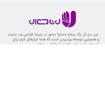
لرن دی ال یک رسانه محتوا محور در زمینه طراحی وب سایت
و همچنین توسعه وردپرس است.که همه ابزارهای لازم برای
توسعه سایت را در اختیار شما قرار میدهد.
پشتیبانی از
۹
صبح تا
۹
شب (
پشتیبانی فنی محصولات فقط با
ارسال تیکت
) – دسترسی به بیش از
840
محصول فارسی با
تهیه اشتراک ویژه
تلفن تماس : ۰۹۱۵۶۳۶۳۹۵۳
بخش های مهم