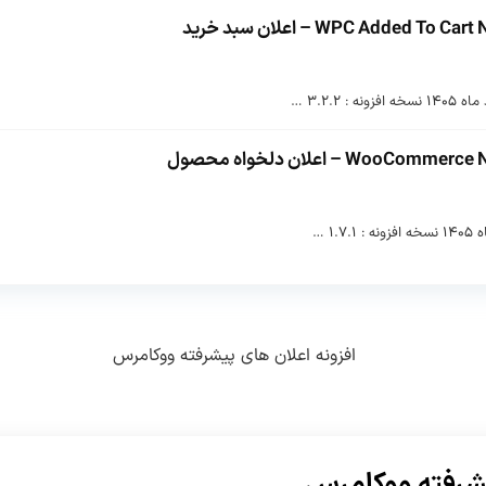
یشرفته ووکامرس