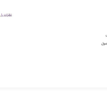
نظرات را 
صول