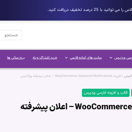
رسی وردپرس
سایت های آماده فارسی
خرید اشتراک ویژه
بروزرسانی ها
کامرس
»
افزونه WooCommerce Advanced Notifications – اعلان پیشرفته ووکامرس
قالب و افزونه فارسی وردپرس
افزونه WooCommerce Advanced Notifications – اعلان پیشرفته