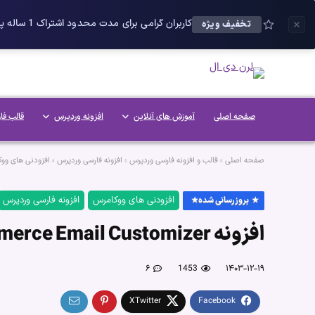
کاربران گرامی برای مدت محدود اشتراک 1 ساله پلاس را می توانید با 25 درصد تخفیف دریافت کنید.
تخفیف ویژه
صفحه اصلی
آموزش های آنلاین
افزونه وردپرس
قالب فا
صفحه اصلی
»
قالب و افزونه فارسی وردپرس
»
افزونه فارسی وردپرس
»
افزودنی های وو
افزودنی های ووکامرس
افزونه فارسی وردپرس
بروزرسانی شده
افزونه WooCommerce Email Customizer
۶
1453
۱۴۰۳-۱۲-۱۹