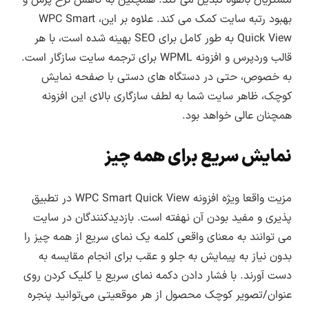
اطلاع از بروزرسانی ها
جهانی تهیه شده و صرفا شامل ترجمه زبان فارسی
بهبود رتبه سایت کمک می کند. علاوه بر این، WPC Smart
و تغییرات برای بهبود در زبان فارسی (راستچین)
Quick View به طور کامل برای SEO بهینه شده است، با هر
هستند و مشکلات یا باگ های احتمالی که ناشی از
قالب وردپرس و افزونه WPML برای ترجمه سایت سازگار است.
به خصوص، حتی در دستگاه های دستی با صفحه نمایش
فارسی سازی یا ترجمه محصول نباشند باید توسط
کوچک، ظاهر سایت شما به لطف سازگاری بالای این افزونه
طراح اصلی رفع شوند و تا رفع این مشکلات باید
همچنان عالی خواهد بود.
منتظر انتشار نسخه بروزرسانی توسط طراح اصلی
محصول باشید.
نمایش سریع برای همه چیز
انتشار نسخه جدید هر محصول از بخش اطلاع
رسانی
بروزرسانی در سایت لرن دی ال
اطلاع رسانی
مزیت واقعا ویژه افزونه WPC Smart Quick View در تطبیق
می شود.
پذیری و مفید بودن آن نهفته است. بازدیدکنندگان در سایت
می توانند به معنای واقعی کلمه یک نمای سریع از همه چیز را
بدون نیاز به پیمایش به جلو و عقب برای انجام مقایسه به
دست آورند. با فشار دادن دکمه نمای سریع یا کلیک کردن روی
عنوان/تصویر کوچک محصول از هر موقعیتی می‌توانید پنجره