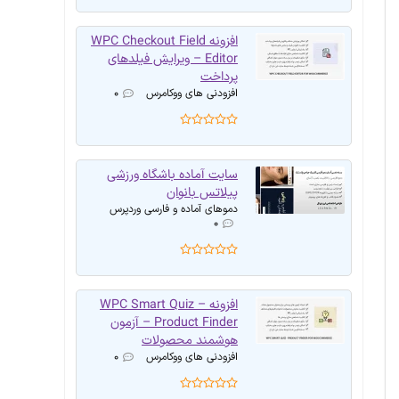
افزونه WPC Checkout Field
Editor – ویرایش فیلدهای
پرداخت
افزودنی های ووکامرس
۰
سایت آماده باشگاه ورزشی
پیلاتس بانوان
دموهای آماده و فارسی وردپرس
۰
افزونه WPC Smart Quiz –
Product Finder – آزمون
هوشمند محصولات
افزودنی های ووکامرس
۰