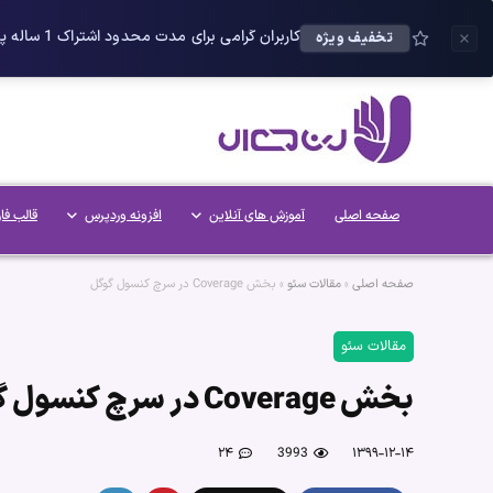
کاربران گرامی برای مدت محدود اشتراک 1 ساله پلاس را می توانید با 25 درصد تخفیف دریافت کنید.
تخفیف ویژه
صفحه اصلی
آموزش های آنلاین
افزونه وردپرس
قالب فا
صفحه اصلی
»
مقالات سئو
»
بخش Coverage در سرچ کنسول گوگل
مقالات سئو
بخش Coverage در سرچ کنسول گوگل
۲۴
3993
۱۳۹۹-۱۲-۱۴