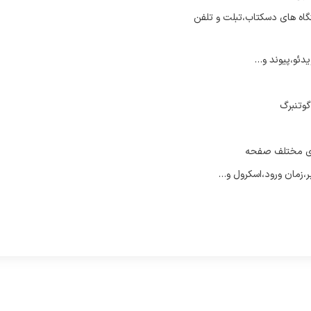
اه های دسکتاب،تبلت و تلفن
یدئو،پیوند و…
گوتنبرگ
ای مختلف صفحه
ر،زمان ورود،اسکرول و…