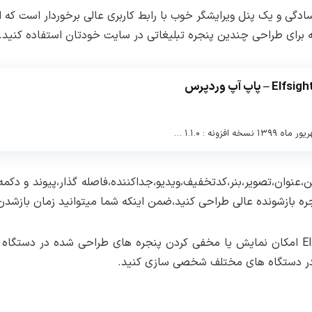
عین کاربردی بودن از سادگی و یک پنل ویرایشگر خوب با رابط کاربری عالی برخور
ه برای طراحی چندین پنجره تبلیغاتی در سایت خودتان استفاده کنید.
تن،عنوان،تصویر،بنر،کدتخفیف،ویدیو،جداکننده،فاصله گذار،پیوند و دکم
نجره بازشونده عالی طراحی کنید،ضمن اینکه شما میتوانید زمان بازش
یکی دیگر از امکانات جالب افزونه Elfsight Popup CC امکان نمایش یا مخفی کردن پنجره های 
ش در دستگاه های مختلف شخصی سازی کنید.