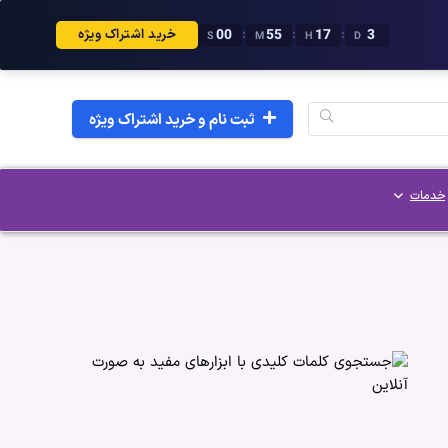
59
54
17
3
:
:
:
خرید اشتراک ویژه
S
M
H
D
ثبت نام و خرید اشتراک ویژه
خدمات