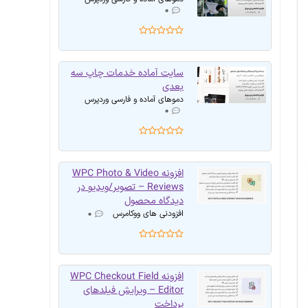
۰
سایت آماده خدمات چاپ سه
بعدی
دموهای آماده و فارسی وردپرس
۰
افزونه WPC Photo & Video
Reviews – تصویر/ویدیو در
دیدگاه محصول
افزودنی های ووکامرس
۰
افزونه WPC Checkout Field
Editor – ویرایش فیلدهای
پرداخت