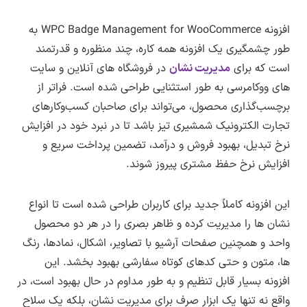
WooCommerce
–
لینک کمکی
Management for WooCommerce به نسخه ۳.۱.۹
قبل از هر بروزرسانی توسط لرن دی ال روی یک
برای دریافت اشتراک ویژه کلیک کنید
افزونه WPC Badge Management for WooCommerce به
بروزرسانی شد.
وردپرس ( وردپرس خام فاقد هرگونه افزونه و همراه
طور چشمگیری یک افزونه همه کاره، چند منظوره و قدرتمند
با قالب پیشفرض ) بررسی فنی شده و روی سایت
پس از پرداخت حق اشتراک به همه قالب،افزونه ها
است که برای
مدیریت نشان
در فروشگاه های آنلاین و سایت
قرار می گیرد.
و دموهای فارسی موجود در سایت لرن دی ال
های ووکامرسی به طور استثنایی طراحی شده است. فراتر از
تغییرات نسخه ۳.۱.۹
دسترسی خواهید داشت.
پس از دریافت این افزونه روی سیستم شخصی
برچسب‌گذاری محصول، می‌تواند برای صاحبان کسب‌وکارهای
بروزرسانی زبان فارسی توسط لرن دی ال
پس از خرید حق اشتراک به همین بخش مراجعه
خودتان فایل دریافتی را از حالت فشرده خارج کنید
تجارت الکترونیک شمشیری تیز باشد تا در نبرد خود در افزایش
لیست تغییرات درون فایل changelog.txt افزونه
کنید و در تب دریافت افزونه روی لینک دانلود
و درون پوشه ایجاد شده به پوشه Plugin مراجعه
نرخ تبدیل، بهبود فروش و درآمد، تضمین پرداخت سریع و
قرار دارد.
کنید.به این صورت می توانید هر یک از قالب و
کنید و فایل اصلی را روی سایت خودتان نصب کنید.
افزایش نرخ حفظ مشتری پیروز شوند.
افزونه ها را دریافت کنید.
نکته :
این محصولات توسط لرن دی ال از استورهای
اطلاع از بروزرسانی ها
جهانی تهیه شده و صرفا شامل ترجمه زبان فارسی
این افزونه کاملاً جدید برای کاربران طراحی شده است تا انواع
و تغییرات برای بهبود در زبان فارسی (راستچین)
نشان ها را مدیریت کرده و ظاهر بصری را در هر دو محصول
هستند و مشکلات یا باگ های احتمالی که ناشی از
واحد و همچنین صفحات آرشیو با تصاویر، اشکال، نمادها، رنگ
ها، متون و حتی کدهای کوتاه سفارشی بهبود بخشد. این
فارسی سازی یا ترجمه محصول نباشند باید توسط
افزونه بسیار قابل تنظیم و به طور مداوم در حال بهبود است، در
طراح اصلی رفع شوند و تا رفع این مشکلات باید
واقع نه تنها یک ابزار صرف برای مدیریت نشان، بلکه یک سلاح
منتظر انتشار نسخه بروزرسانی توسط طراح اصلی