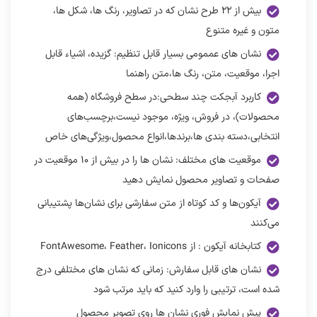
بیش از ۲۲ طرح نشان که در تصاویر، رنگ ها، شکل ها،
متون و غیره متنوع
نشان های عممومی بسیار قابل تنظیم: گزیده، اشیاء قابل
اجرا، موقعیت، متن، رنگ ها،متن راهنما
کاربرد آبجکت چند سطحی:در سطح فروشگاه (همه
محصولات)، در فروش، ویژه، موجود نیست،برچسب‌های
انتخابی،دسته‌ بندی ها،برندها،انواع محصول،ویژگی‌های خاص
موقعیت های مختلف: نشان ها را در بیش از ۱۰ موقعیت در
صفحات و تصاویر محصول نمایش دهید
آیکون‌ها و کد کوتاه از متن سفارشی برای نشان‌ها پشتیبانی
می‌کنند
کتابخانه آیکون : از FontAwesome، Feather، Ionicons
نشان های قابل سفارش: زمانی که نشان های مختلفی درج
شده است، ترتیبی را وارد کنید که باید مرتب شود
پیش نمایش فوری نشان ها روی تصویر محصول