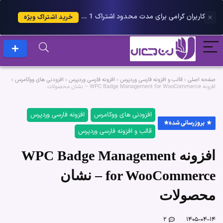
کاربران گرامی برای مدت محدود اشتراک 1 ساله پلاس را می توانید با 25 درصد تخفیف دریافت کنید.
خرید اشتراک ویژه
صفحه اصلی
»
قالب و افزونه فارسی وردپرس
»
افزونه فارسی وردپرس
»
افزودنی های ووکامرس
»
افزونه WPC Badge Management for WooCommerce – نشان محصولات
افزودنی های ووکامرس
افزونه فارسی وردپرس
بروزرسانی شده
قالب و افزونه فارسی وردپرس
افزونه WPC Badge Management
for WooCommerce – نشان
محصولات
۲
۱۴۰۵-۰۴-۱۴