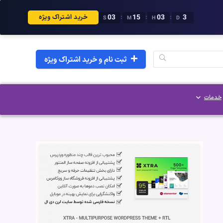
02
15
03
3
:
:
:
خرید اشتراک ویژه
S
M
H
D
ثبت نام و خرید اشتراک ویژه
خدمات