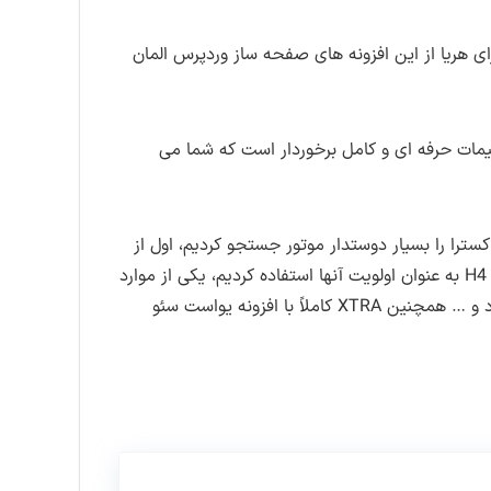
ی هریا از این افزونه های صفحه ساز وردپرس المان
ت حرفه ای و کامل برخوردار است که شما می
اکسترا را بسیار دوستدار موتور جستجو کردیم، اول از
همه چیدمان ها و عناصر استانداردی که در طراحی صفحه استفاده کردیم، مورد بعدی عنوان صفحه است که از H1، H2، H3 و H4 به عنوان اولویت آنها استفاده کردیم، یکی از موارد
مهم در سئو این است که کلمات کلیدی صفحه و توضیحات صفحه، پورت ها و توضیحات صفحه برای شما ارائه می شود. موارد و … همچنین XTRA کاملاً با افزونه یواست سئو