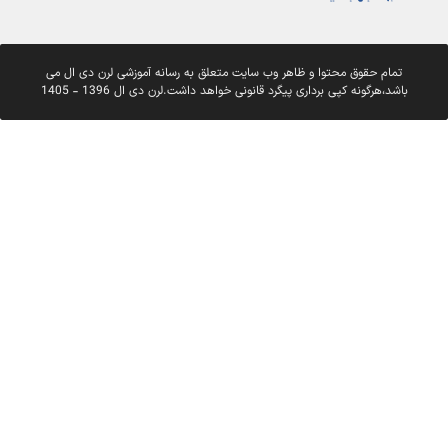
تمام حقوق محتوا و ظاهر وب سایت متعلق به رسانه آموزشی لرن دی ال می
باشد،هرگونه کپی برداری پیگرد قانونی خواهد داشت.لرن دی ال 1396 - 1405