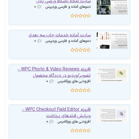
سایت آماده باشگاه ورزشی پدل
دموهای آماده و فارسی وردپرس
۰
سایت آماده خدمات چاپ سه بعدی
دموهای آماده و فارسی وردپرس
۰
افزونه WPC Photo & Video Reviews –
تصویر/ویدیو در دیدگاه محصول
افزودنی های ووکامرس
۰
افزونه WPC Checkout Field Editor –
ویرایش فیلدهای پرداخت
افزودنی های ووکامرس
۰