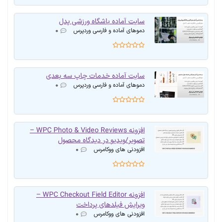
سایت آماده باشگاه ورزشی پدل
دموهای آماده و فارسی وردپرس
۰
سایت آماده خدمات چاپ سه بعدی
دموهای آماده و فارسی وردپرس
۰
افزونه WPC Photo & Video Reviews –
تصویر/ویدیو در دیدگاه محصول
افزودنی های ووکامرس
۰
افزونه WPC Checkout Field Editor –
ویرایش فیلدهای پرداخت
افزودنی های ووکامرس
۰