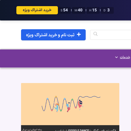
53
40
15
3
:
:
:
خرید اشتراک ویژه
S
M
H
D
ثبت نام و خرید اشتراک ویژه
خدمات