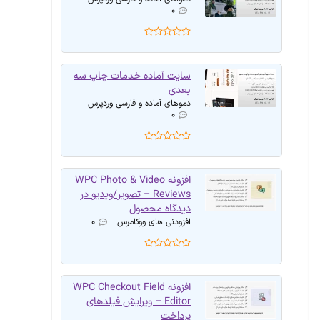
۰
سایت آماده خدمات چاپ سه
بعدی
دموهای آماده و فارسی وردپرس
۰
افزونه WPC Photo & Video
Reviews – تصویر/ویدیو در
دیدگاه محصول
افزودنی های ووکامرس
۰
افزونه WPC Checkout Field
Editor – ویرایش فیلدهای
پرداخت