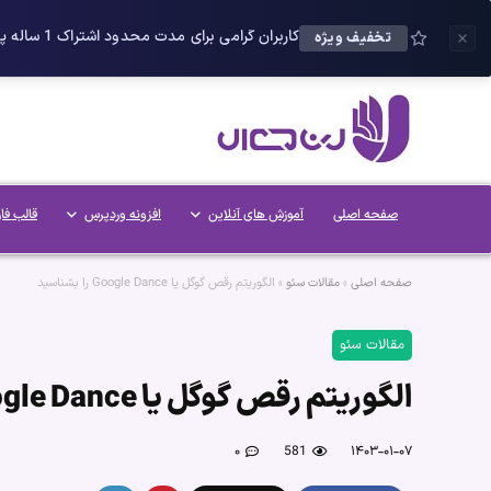
کاربران گرامی برای مدت محدود اشتراک 1 ساله پلاس را می توانید با 25 درصد تخفیف دریافت کنید.
تخفیف ویژه
صفحه اصلی
آموزش های آنلاین
افزونه وردپرس
قالب فا
صفحه اصلی
»
مقالات سئو
»
الگوریتم رقص گوگل یا Google Dance را بشناسید
مقالات سئو
الگوریتم رقص گوگل یا Google Dance را بشناسید
۰
581
۱۴۰۳-۰۱-۰۷